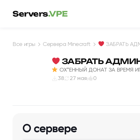
Перейти к содержимому
Servers
.VPE
Все игры
Сервера Minecraft
ЗАБРАТЬ АД
ЗАБРАТЬ АДМИН
ОХ*ЕННЫЙ ДОНАТ ЗА ВРЕМЯ И
38
27 мая
0
О сервере