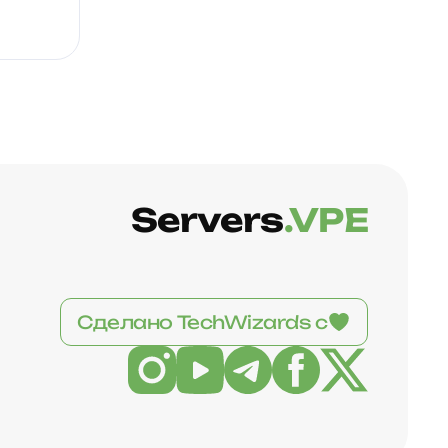
Servers
.VPE
Сделано TechWizards с