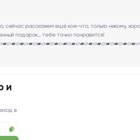
о, сейчас расскажем ещё кое-что, только никому, хор
нный подарок… тебе точно понравится!
▱▰▱▰▱▰▱▰▱▰▱▰▱▰▱▰▱▰▱▰▱▰▱▰▱▰▱▰▱▰▱▰▱
р и
 вход в