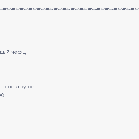
▱▰▱▰▱▰▱▰▱▰▱▰▱▰▱▰▱▰▱▰▱▰▱▰▱▰▱▰▱▰▱▰▱
дый месяц
многое другое…
00