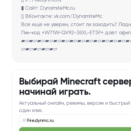
▯ IP: Fire.dynmc.ru
▮ Сайт: DynamiteMc.ru
▯ ВКонтакте: vk.com/DynamiteMc
Всё ещё не уверен, стоит ли заходить? Ладн
Пин-код «W71W-QV92-3EXL-ET5F» даёт афиге
▰▱▰▱▰▱▰▱▰▱▰▱▰▱▰▱▰▱▰▱▰▱▰▱▰▱▰
▱▰▱▰▱▰▱▰▱
Выбирай Minecraft серве
начинай играть.
Актуальный онлайн, режимы, версии и быстрый
один клик.
IP:
Fire.dynmc.ru