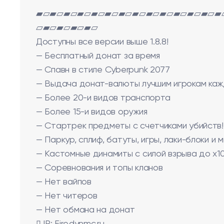
▰▱▰▱▰▱▰▱▰▱▰▱▰▱▰▱▰▱▰▱▰▱▰▱▰▱▰
▱▰▱▰▱▰▱▰▱
Доступны все версии выше 1.8.8!
— Бесплатный донат за время
— Спавн в стиле Cyberpunk 2077
— Выдача донат-валюты лучшим игрокам каж
— Более 20-и видов транспорта
— Более 15-и видов оружия
— Стартрек предметы с счетчиками убийств!
— Паркур, сплиф, батуты, игры, лаки-блоки и 
— Кастомные динамиты с силой взрыва до x1
— Соревнования и топы кланов
— Нет вайпов
— Нет читеров
— Нет обмана на донат