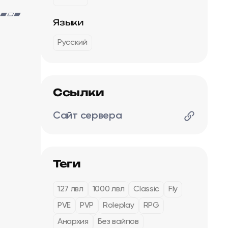
▰▱▰
Языки
Русский
Ссылки
Сайт сервера
Теги
127 лвл
1000 лвл
Classic
Fly
PVE
PVP
Roleplay
RPG
Анархия
Без вайпов