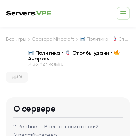
Перейти к содержимому
Servers
.VPE
Откр
Все игры
Сервера Minecraft
Политика •
Столбы удачи •
Политика •
Столбы удачи •
Анархия
36
27 мая
0
(0)
О сервере
? RedLine — Военно-политический
Minecraft-сервер