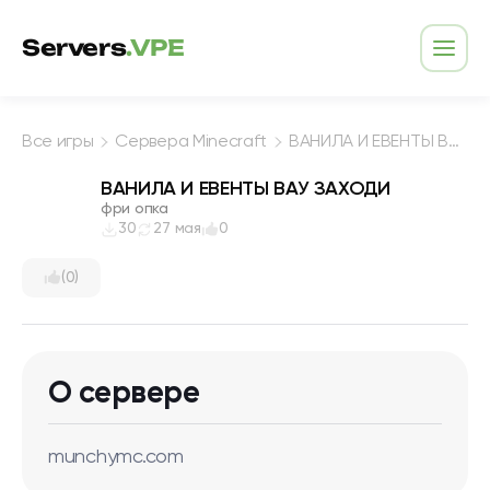
Перейти к содержимому
Servers
.VPE
Откр
Все игры
Сервера Minecraft
ВАНИЛА И ЕВЕНТЫ ВАУ ЗАХОДИ
ВАНИЛА И ЕВЕНТЫ ВАУ ЗАХОДИ
фри опка
30
27 мая
0
(0)
О сервере
munchymc.com