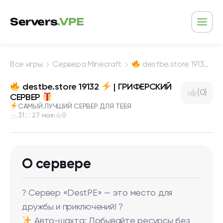
Перейти к содержимому
Servers
.VPE
Откр
Все игры
Сервера Minecraft
destbe.store 19132
destbe.store 19132
| ГРИФЕРСКИЙ
(0)
СЕРВЕР
САМЫЙ ЛУЧШИЙ СЕРВЕР ДЛЯ ТЕБЯ
31
27 мая
0
О сервере
? Сервер «DestPE» — это место для
дружбы и приключений! ?
Авто-шахта: Добывайте ресурсы без