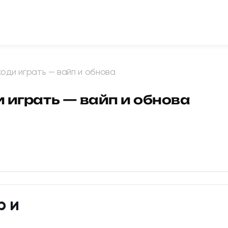
аходи играть — вайп и обнова
ди играть — вайп и обнова
р и