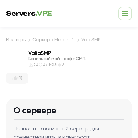
Перейти к содержимому
Servers
.VPE
Откр
Все игры
Сервера Minecraft
ValiaSMP
ValiaSMP
Ванильный майнкрафт СМП.
32
27 мая
0
(0)
О сервере
Полностью ванильный сервер для
совместной игры в майнкрафт.