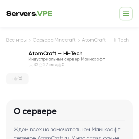
Перейти к содержимому
Servers
.VPE
Откр
Все игры
Сервера Minecraft
AtomCraft — Hi-Tech
AtomCraft — Hi-Tech
Индустриальный сервер Майнкрафт
32
27 мая
0
(0)
О сервере
Ждем всех на замечательном Майнкрафт
сервере AtomCraft.ru. У нас стоят самые