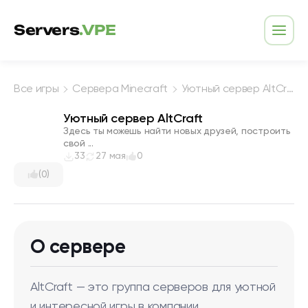
Перейти к содержимому
Servers
.VPE
Откр
Все игры
Сервера Minecraft
Уютный сервер AltCraft
Уютный сервер AltCraft
Здесь ты можешь найти новых друзей, построить
свой ...
33
27 мая
0
(0)
О сервере
AltCraft — это группа серверов для уютной
и интересной игры в компании