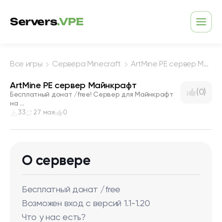
Перейти к содержимому
Servers
.VPE
Откр
Все игры
Сервера Minecraft
ArtMine PE сервер Майнкрафт
ArtMine PE сервер Майнкрафт
(0)
Бесплатный донат /free! Сервер для Майнкрафт
на ...
33
27 мая
0
О сервере
Бесплатный донат /free
Возможен вход с версий 1.1-1.20
Что у нас есть?