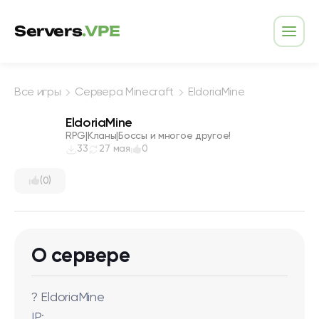
Перейти к содержимому
Servers
.VPE
Откр
Все игры
Сервера Minecraft
EldoriaMine
EldoriaMine
RPG|Кланы|Боссы и многое другое!
33
27 мая
0
(0)
О сервере
? EldoriaMine
IP: