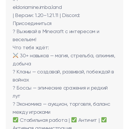
eldoriamine.imba.land
| Версии: 1.20–1.21.11 | Discord:
Присоединиться
? Выживай в Minecraft с интересом и
весельем!
Что тебя ждёт:
30+ навыков — магия, стрельба, алхимия,
добыча
? Кланы — создавай, развивай, побеждай в
войнах
? Боссы — эпические сражения и редкий
лут
? Экономика — аукцион, торговля, баланс
между игроками
Стабильная работа |
Античит |
Активная администрация