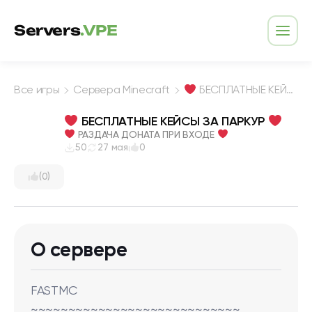
Перейти к содержимому
Servers
.VPE
Откр
Все игры
Сервера Minecraft
БЕСПЛАТНЫЕ КЕЙСЫ ЗА ПАРКУР
БЕСПЛАТНЫЕ КЕЙСЫ ЗА ПАРКУР
РАЗДАЧА ДОНАТА ПРИ ВХОДЕ
50
27 мая
0
(0)
О сервере
FASTMC
~~~~~~~~~~~~~~~~~~~~~~~~~~~~