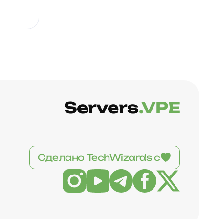
Servers
.VPE
Сделано TechWizards с