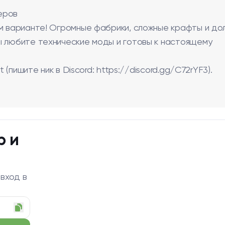
еров
м варианте! Огромные фабрики, сложные крафты и дол
ы любите технические моды и готовы к настоящему
 (пишите ник в Discord: https://discord.gg/C72rYF3).
р и
 вход в