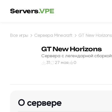
Перейти к содержимому
Servers
.VPE
Все игры
Сервера Minecraft
GT New Horizons
GT New Horizons
Сервера с легендарной сборкой 
31
27 мая
0
О сервере