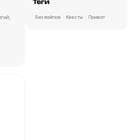
Теги
гий,
Без вайпов
Квесты
Приват