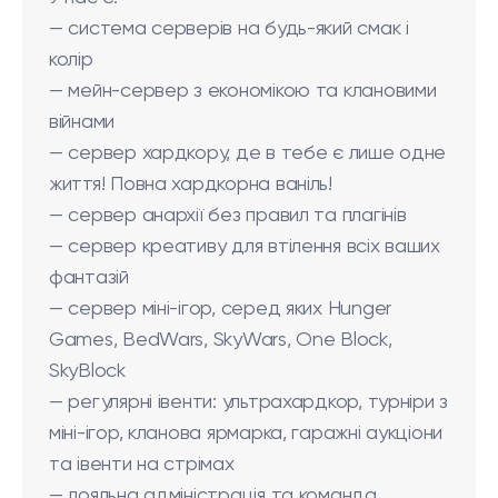
— система серверів на будь-який смак і
колір
— мейн-сервер з економікою та клановими
війнами
— сервер хардкору, де в тебе є лише одне
життя! Повна хардкорна ваніль!
— сервер анархії без правил та плагінів
— сервер креативу для втілення всіх ваших
фантазій
— сервер міні-ігор, серед яких Hunger
Games, BedWars, SkyWars, One Block,
SkyBlock
— регулярні івенти: ультрахардкор, турніри з
міні-ігор, кланова ярмарка, гаражні аукціони
та івенти на стрімах
— лояльна адміністрація та команда