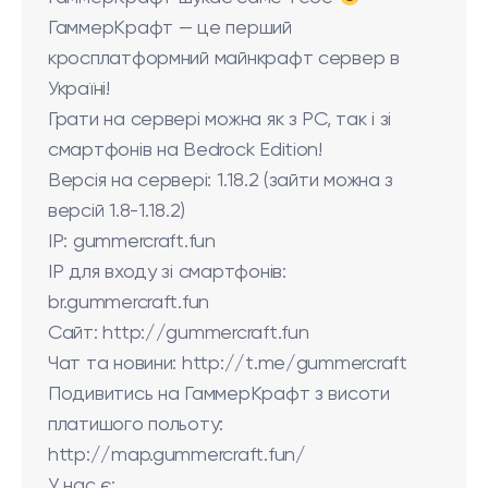
ГаммерКрафт — це перший
кросплатформний майнкрафт сервер в
Україні!
Грати на сервері можна як з PC, так і зі
смартфонів на Bedrock Edition!
Версія на сервері: 1.18.2 (зайти можна з
версій 1.8-1.18.2)
ІР: gummercraft.fun
IP для входу зі смартфонів:
br.gummercraft.fun
Сайт: http://gummercraft.fun
Чат та новини: http://t.me/gummercraft
Подивитись на ГаммерКрафт з висоти
платишого польоту:
http://map.gummercraft.fun/
У нас є: