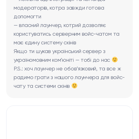
модераторів, котра завжди готова
допомогти
— власний лаунчер, котрий дозволяє
користуватись серверним войс-чатом та
має єдину систему скінів
Якщо ти шукав український сервер з
україномовним ком’юніті — тобі до нас
P.S.: хоч лаунчер не обов’язковий, та все ж
радимо грати з нашого лаунчера для войс-
чату та системи скінів