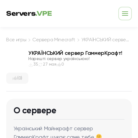
Перейти к содержимому
Servers
.VPE
Откр
Все игры
Сервера Minecraft
УКРАЇНСЬКИЙ сервер ГаммерКрафт!
УКРАЇНСЬКИЙ сервер ГаммерКрафт!
Нарешті сервер українською!
35
27 мая
0
(0)
О сервере
Український Майнкрафт сервер
ГаммерКрафт шукає саме тебе