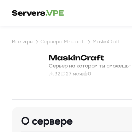
Перейти к содержимому
Servers
.VPE
Все игры
Сервера Minecraft
MaskinCraft
MaskinCraft
Сервер на котором ты сможешь- л
32
27 мая
0
О сервере