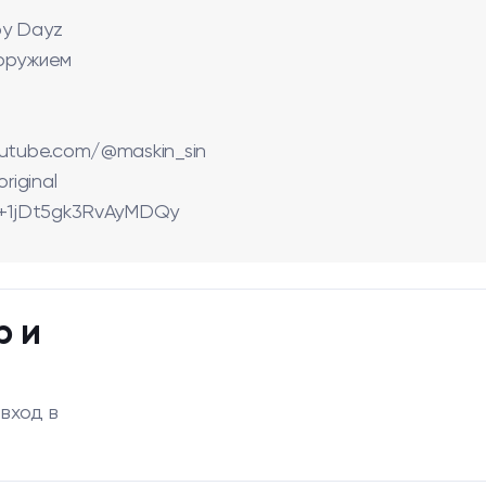
ру Dayz
 оружием
outube.com/@maskin_sin
riginal
e/+1jDt5gk3RvAyMDQy
р и
 вход в