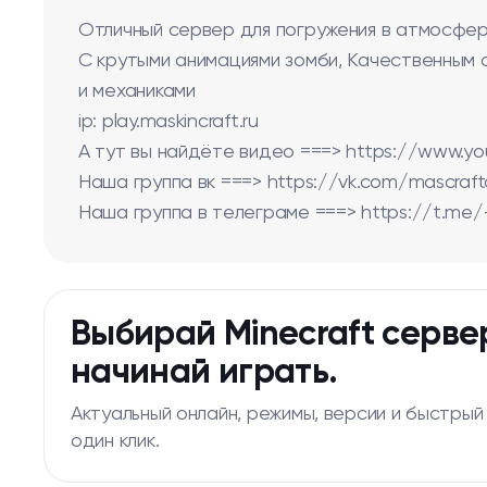
Отличный сервер для погружения в атмосфе
С крутыми анимациями зомби, Качественным
и механиками
ip: play.maskincraft.ru
А тут вы найдёте видео ===> https://www.y
Наша группа вк ===> https://vk.com/mascrafto
Наша группа в телеграме ===> https://t.m
Выбирай Minecraft серве
начинай играть.
Актуальный онлайн, режимы, версии и быстрый
один клик.