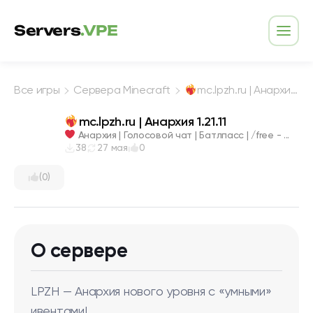
Перейти к содержимому
Servers
.VPE
Откр
Все игры
Сервера Minecraft
mc.lpzh.ru | Анархия 1.21.11
mc.lpzh.ru | Анархия 1.21.11
‍ Анархия | Голосовой чат | Батлпасс | /free - ...
38
27 мая
0
(0)
О сервере
LPZH — Анархия нового уровня с «умными»
ивентами!