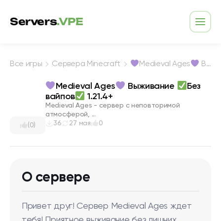
Перейти к содержимому
Servers
.VPE
Откр
Все игры
Сервера Minecraft
Medieval Ages
Выживание
Medieval Ages
Выживание
Без
вайпов
1.21.4+
Medieval Ages - сервер с неповторимой
атмосферой, ...
36
27 мая
0
(0)
О сервере
Привет друг! Сервер Medieval Ages ждет
тебя! Приятное выживание без лишних