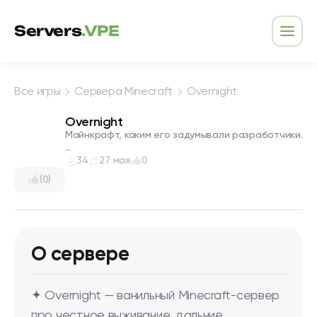
Перейти к содержимому
Servers
.VPE
Откр
Все игры
Сервера Minecraft
Overnight
Overnight
Майнкрафт, каким его задумывали разработчики.
...
34
27 мая
0
(0)
О сервере
✦ Overnight — ванильный Minecraft-сервер
про честное выживание, дальние