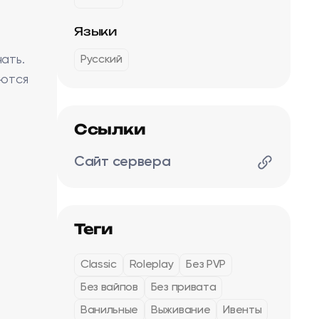
Языки
ать.
Русский
аются
Ссылки
Сайт сервера
Теги
Classic
Roleplay
Без PVP
Без вайпов
Без привата
Ванильные
Выживание
Ивенты