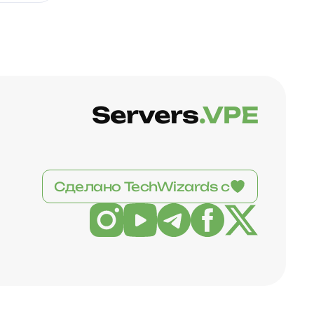
Servers
.VPE
Сделано TechWizards с