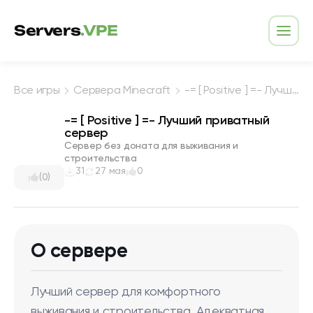
Перейти к содержимому
Servers
.VPE
Откр
Все игры
Сервера Minecraft
-= [ Positive ] =- Лучший приватный сервер
-= [ Positive ] =- Лучший приватный
сервер
Сервер без доната для выживания и
строительства
31
27 мая
0
(0)
О сервере
Лучший сервер для комфортного
выживания и строительства. Адекватная