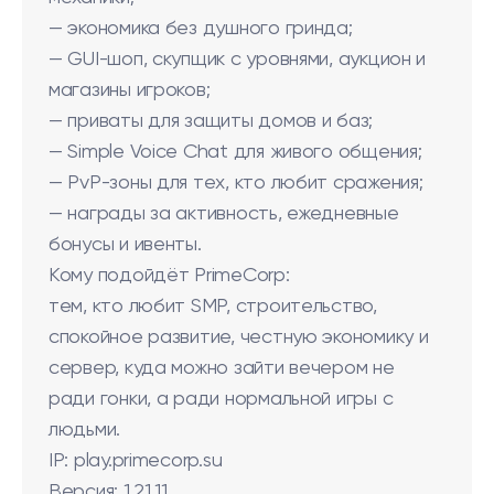
— экономика без душного гринда;
— GUI-шоп, скупщик с уровнями, аукцион и
магазины игроков;
— приваты для защиты домов и баз;
— Simple Voice Chat для живого общения;
— PvP-зоны для тех, кто любит сражения;
— награды за активность, ежедневные
бонусы и ивенты.
Кому подойдёт PrimeCorp:
тем, кто любит SMP, строительство,
спокойное развитие, честную экономику и
сервер, куда можно зайти вечером не
ради гонки, а ради нормальной игры с
людьми.
IP: play.primecorp.su
Версия: 1.21.11