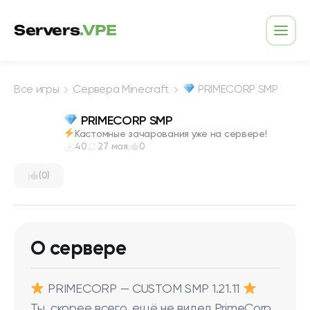
Перейти к содержимому
Servers
.VPE
Откр
Все игры
Сервера Minecraft
PRIMECORP SMP
PRIMECORP SMP
Кастомные зачарования уже на сервере!
40
27 мая
0
(0)
О сервере
PRIMECORP — CUSTOM SMP 1.21.11
Ты, скорее всего, ещё не видел PrimeCorp