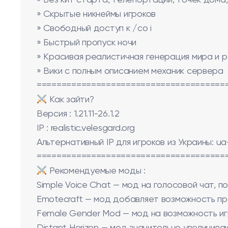
» Без кит старта, телепортации, точек дома
» Скрытые никнеймы игроков
» Свободный доступ к /co i
» Быстрый пропуск ночи
» Красивая реалистичная генерация мира и 
» Вики с полным описанием механик сервера
======================================
Как зайти?
Версия : 1.21.11-26.1.2
IP : realistic.velesgard.org
Альтернативный IP для игроков из Украины: ua-r
======================================
Рекомендуемые моды :
Simple Voice Chat — мод на голосовой чат, 
Emotecraft — мод добавляет возможность пр
Female Gender Mod — мод на возможность иг