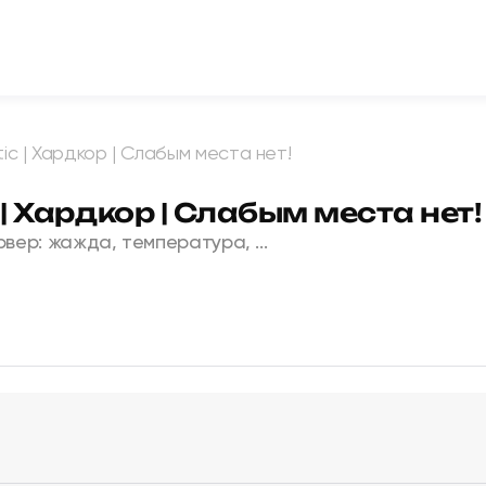
tic | Хардкор | Слабым места нет!
 | Хардкор | Слабым места нет!
вер: жажда, температура, ...