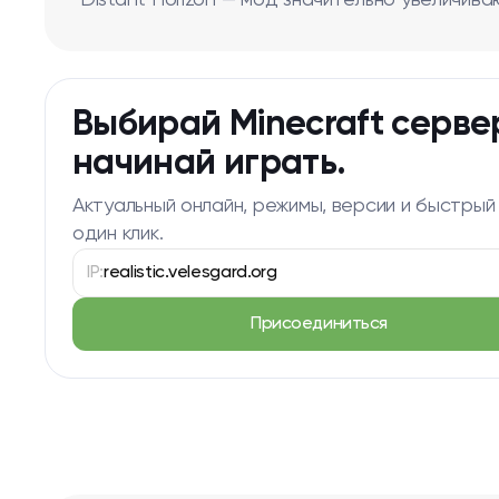
Distant Horizon — мод значительно увеличив
Выбирай Minecraft серве
начинай играть.
Актуальный онлайн, режимы, версии и быстрый
один клик.
IP:
realistic.velesgard.org
Присоединиться