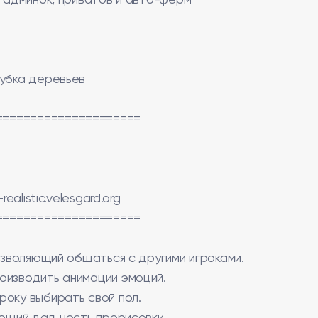
, админок, приватов и авто-ферм
рубка деревьев
=====================
ealistic.velesgard.org
=====================
позволяющий общаться с другими игроками.
оизводить анимации эмоций.
року выбирать свой пол.