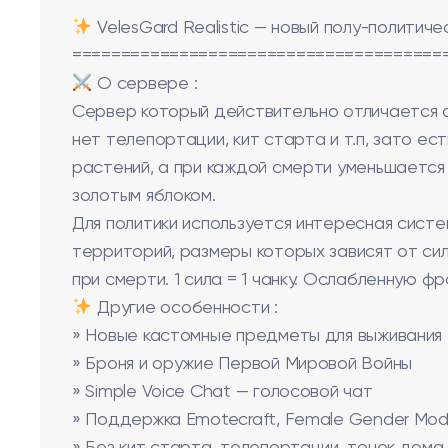
VelesGard Realistic — новый полу-политиче
======================================
О сервере :
Сервер который действительно отличается от
нет телепортации, кит старта и т.п, зато е
растений, а при каждой смерти уменьшается
золотым яблоком.
Для политики используется интересная систе
территорий, размеры которых зависят от сил
при смерти. 1 сила = 1 чанку. Ослабленную ф
Другие особенности :
» Новые кастомные предметы для выживания
» Броня и оружие Первой Мировой Войны
» Simple Voice Chat — голосовой чат
» Поддержка Emotecraft, Female Gender Mod 