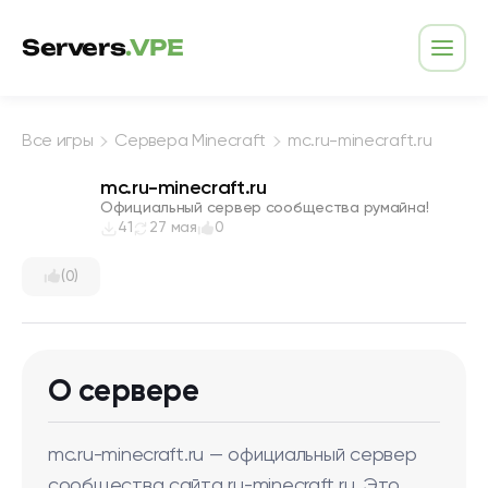
Перейти к содержимому
Servers
.VPE
Откр
Все игры
Сервера Minecraft
mc.ru-minecraft.ru
mc.ru-minecraft.ru
Официальный сервер сообщества румайна!
41
27 мая
0
(0)
О сервере
mc.ru-minecraft.ru — официальный сервер
сообщества сайта ru-minecraft.ru. Это