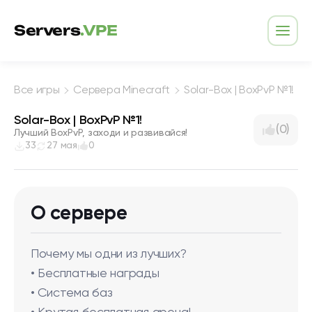
Перейти к содержимому
Servers
.VPE
Откр
Все игры
Сервера Minecraft
Solar-Box | BoxPvP №1!
Solar-Box | BoxPvP №1!
(0)
Лучший BoxPvP, заходи и развивайся!
33
27 мая
0
О сервере
Почему мы одни из лучших?
• Бесплатные награды
• Система баз