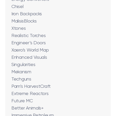
Chisel
Iron Backpacks
MalisisBlocks
Xtones
Realistic Torches
Engineer’s Doors
Xaero’s World Map
Enhanced Visuals
Singularities
Mekanism
Techguns
Pam’s HarvestCraft
Extreme Reactors
Future MC
Better Animals+
Immersive Petroleum