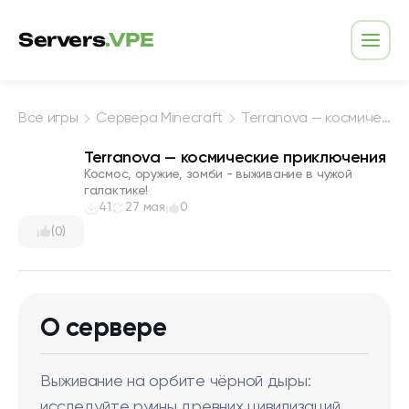
Перейти к содержимому
Servers
.VPE
Откр
Все игры
Сервера Minecraft
Terranova — космические приключения
Terranova — космические приключения
Космос, оружие, зомби - выживание в чужой
галактике!
41
27 мая
0
(0)
О сервере
Выживание на орбите чёрной дыры:
исследуйте руины древних цивилизаций,