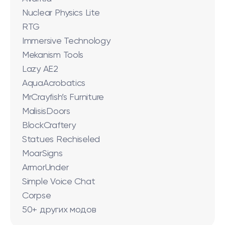
Nuclear Physics Lite
RTG
Immersive Technology
Mekanism Tools
Lazy AE2
AquaAcrobatics
MrCrayfish’s Furniture
MalisisDoors
BlockCraftery
Statues Rechiseled
MoarSigns
ArmorUnder
Simple Voice Chat
Corpse
50+ других модов