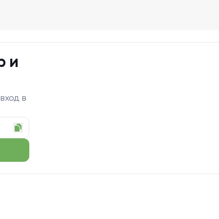
р и
 вход в