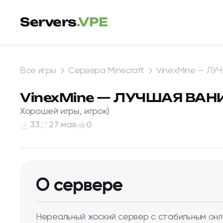
Перейти к содержимому
Servers
.VPE
Все игры
Сервера Minecraft
VinexMine — ЛУ
VinexMine — ЛУЧШАЯ ВАНИ
Хорошей игры, игрок)
33
27 мая
0
О сервере
Нереальный жоский сервер с стабильным онл