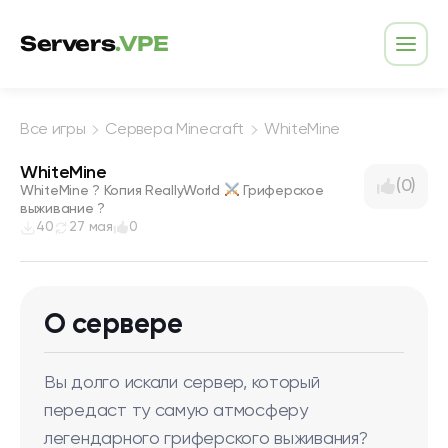
Перейти к содержимому
Servers
.VPE
Откр
Все игры
Сервера Minecraft
WhiteMine
WhiteMine
(0)
WhiteMine ? Копия ReallyWorld
Гриферское
выживание ?
40
27 мая
0
О сервере
Вы долго искали сервер, который
передаст ту самую атмосферу
легендарного гриферского выживания?